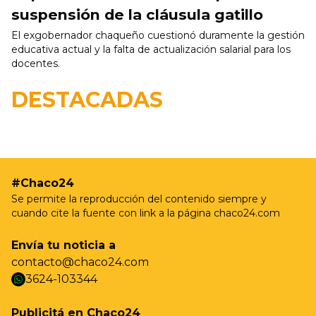
suspensión de la cláusula gatillo
El exgobernador chaqueño cuestionó duramente la gestión
educativa actual y la falta de actualización salarial para los
docentes.
19/05 - 9:37hs
Resistencia realizará nuevas jornadas de
DESTACADAS
castración gratuita para perros y gatos en Villa
Prosperidad
#Chaco24
Se permite la reproducción del contenido siempre y
cuando cite la fuente con link a la página chaco24.com
Envía tu noticia a
contacto@chaco24.com
3624-103344
whatsapp
Publicitá en Chaco24