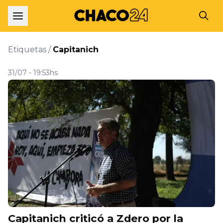
Etiquetas /
Capitanich
31/07 - 19:53hs
Capitanich criticó a Zdero por la