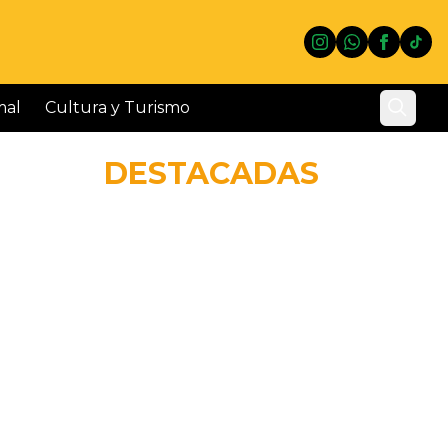
instagram
whatsapp
facebo
tikt
mal
Cultura y Turismo
19/05 - 9:37hs
Resistencia realizará nuevas jornadas
DESTACADAS
de castración gratuita para perros y
gatos en Villa Prosperidad