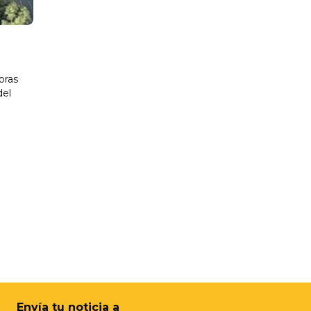
oras
del
Envía tu noticia a