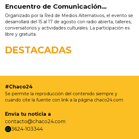
Encuentro de Comunicación
Comunitaria, Alternativa y Popular
Organizado por la Red de Medios Alternativos, el evento se
desarrollará del 15 al 17 de agosto con radio abierta, talleres,
conversatorios y actividades culturales. La participación es
libre y gratuita.
19/05 - 9:37hs
Resistencia realizará nuevas jornadas de
DESTACADAS
castración gratuita para perros y gatos en Villa
Prosperidad
#Chaco24
Se permite la reproducción del contenido siempre y
cuando cite la fuente con link a la página chaco24.com
Envía tu noticia a
contacto@chaco24.com
3624-103344
whatsapp