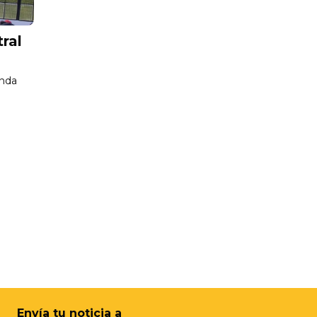
ral
unda
Envía tu noticia a