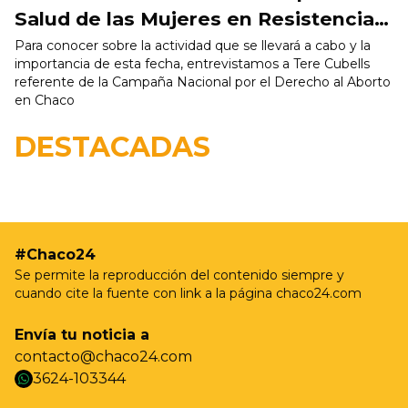
Salud de las Mujeres en Resistencia:
se realizará un pañuelazo
Para conocer sobre la actividad que se llevará a cabo y la
importancia de esta fecha, entrevistamos a Tere Cubells
referente de la Campaña Nacional por el Derecho al Aborto
en Chaco
19/05 - 9:37hs
Resistencia realizará nuevas jornadas de
DESTACADAS
castración gratuita para perros y gatos en Villa
Prosperidad
#Chaco24
Se permite la reproducción del contenido siempre y
cuando cite la fuente con link a la página chaco24.com
Envía tu noticia a
contacto@chaco24.com
3624-103344
whatsapp