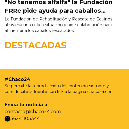
"No tenemos alfalfa" la Fundación
FRRe pide ayuda para caballos
rescatados
La Fundación de Rehabilitación y Rescate de Equinos
atraviesa una crítica situación y pide colaboración para
alimentar a los caballos rescatados
19/05 - 9:37hs
Resistencia realizará nuevas jornadas de
DESTACADAS
castración gratuita para perros y gatos en Villa
Prosperidad
#Chaco24
Se permite la reproducción del contenido siempre y
cuando cite la fuente con link a la página chaco24.com
Envía tu noticia a
contacto@chaco24.com
3624-103344
whatsapp