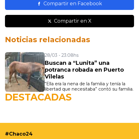
Compartir en Facebook
Compartir en X
Noticias relacionadas
28/03 - 23:08hs
Buscan a “Lunita” una
potranca robada en Puerto
Vilelas
19/05 - 9:37hs
“Ella era la nena de la familia y tenía la
Resistencia realizará nuevas jornadas de
libertad que necesitaba” contó su familia.
DESTACADAS
castración gratuita para perros y gatos en Villa
Prosperidad
#Chaco24