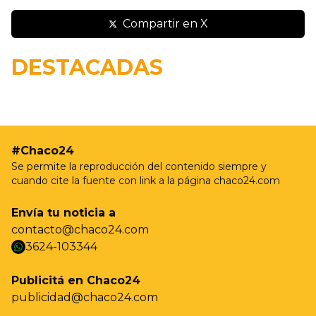
Compartir en X
19/05 - 9:37hs
Resistencia realizará nuevas jornadas de
DESTACADAS
castración gratuita para perros y gatos en Villa
Prosperidad
#Chaco24
Se permite la reproducción del contenido siempre y
cuando cite la fuente con link a la página chaco24.com
Envía tu noticia a
contacto@chaco24.com
3624-103344
whatsapp
Publicitá en Chaco24
publicidad@chaco24.com