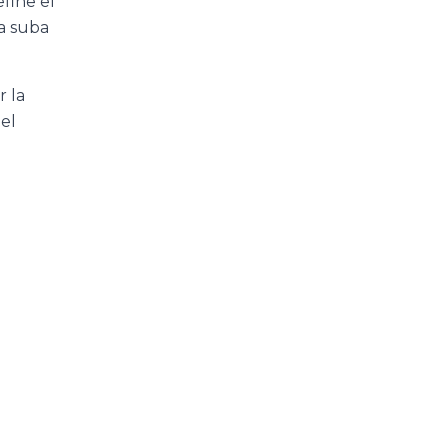
efine el
na suba
r la
el