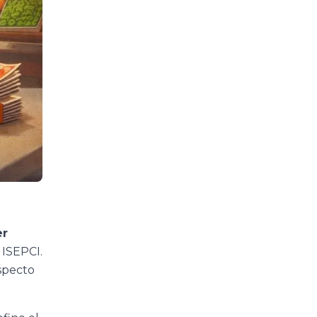
er
 ISEPCI.
specto