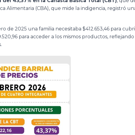
 del 43,37% en la Canasta Básica Total (CBT)
, que d
a Alimentaria (CBA), que mide la indigencia, registró u
o de 2025 una familia necesitaba $412.653,46 para cubri
520,96 para acceder a los mismos productos, reflejando 
.