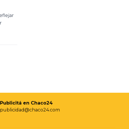
eflejar
r
Publicitá en Chaco24
publicidad@chaco24.com