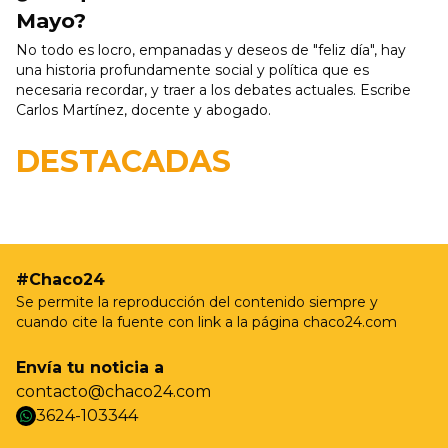
Mayo?
No todo es locro, empanadas y deseos de "feliz día", hay
una historia profundamente social y política que es
necesaria recordar, y traer a los debates actuales. Escribe
Carlos Martínez, docente y abogado.
19/05 - 9:37hs
Resistencia realizará nuevas jornadas de
DESTACADAS
castración gratuita para perros y gatos en Villa
Prosperidad
#Chaco24
Se permite la reproducción del contenido siempre y
cuando cite la fuente con link a la página chaco24.com
Envía tu noticia a
contacto@chaco24.com
3624-103344
whatsapp