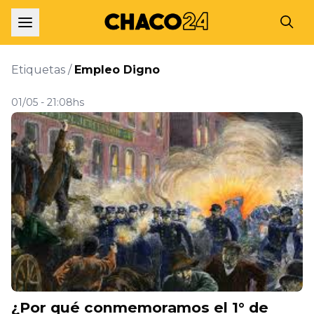
Etiquetas /
Empleo Digno
01/05 - 21:08hs
¿Por qué conmemoramos el 1° de