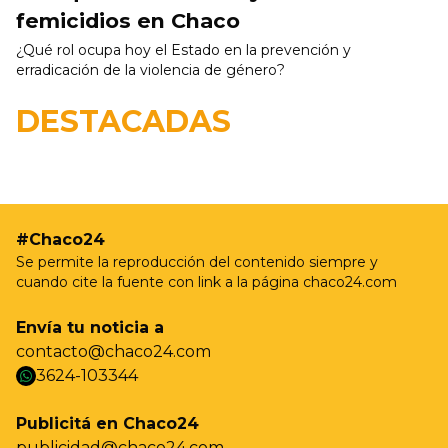
femicidios en Chaco
¿Qué rol ocupa hoy el Estado en la prevención y
erradicación de la violencia de género?
19/05 - 9:37hs
Resistencia realizará nuevas jornadas de
DESTACADAS
castración gratuita para perros y gatos en Villa
Prosperidad
#Chaco24
Se permite la reproducción del contenido siempre y
cuando cite la fuente con link a la página chaco24.com
Envía tu noticia a
contacto@chaco24.com
3624-103344
whatsapp
Publicitá en Chaco24
publicidad@chaco24.com