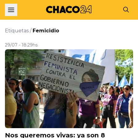
Etiquetas /
Femicidio
29/07 - 18:29hs
Nos queremos vivas: ya son 8