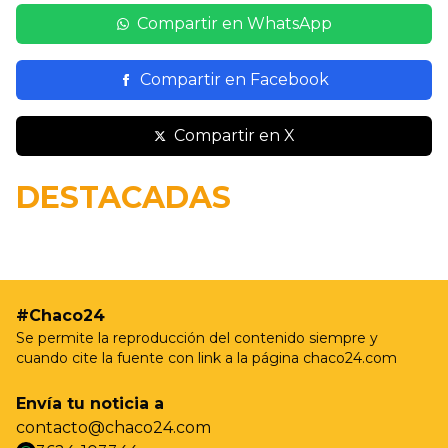
Compartir en WhatsApp
Compartir en Facebook
Compartir en X
19/05 - 9:37hs
Resistencia realizará nuevas jornadas de
DESTACADAS
castración gratuita para perros y gatos en Villa
Prosperidad
#Chaco24
Se permite la reproducción del contenido siempre y
cuando cite la fuente con link a la página chaco24.com
Envía tu noticia a
contacto@chaco24.com