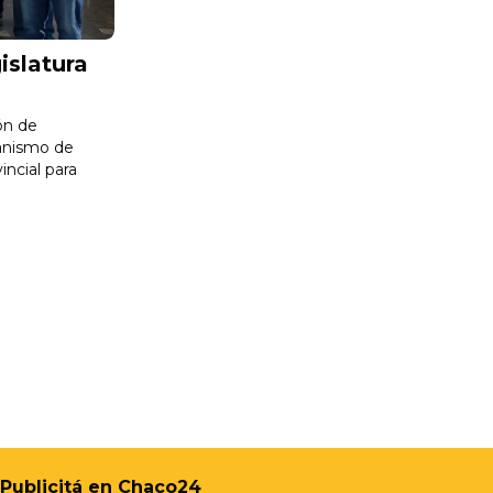
islatura
ón de
canismo de
incial para
Publicitá en Chaco24