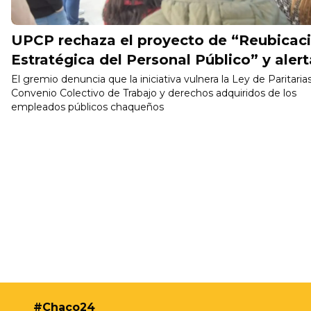
UPCP rechaza el proyecto de “Reubicac
Estratégica del Personal Público” y alert
por un intento de desmantelar el Estado
El gremio denuncia que la iniciativa vulnera la Ley de Paritarias
Convenio Colectivo de Trabajo y derechos adquiridos de los
empleados públicos chaqueños
#Chaco24