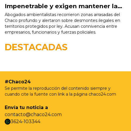
Impenetrable y exigen mantener la
causa federal contra la “mafia del
Abogados ambientalistas recorrieron zonas arrasadas del
Chaco profundo y alertaron sobre desmontes ilegales en
desmonte”
territorios protegidos por ley. Acusan connivencia entre
empresarios, funcionarios y fuerzas policiales.
19/05 - 9:37hs
Resistencia realizará nuevas jornadas de
DESTACADAS
castración gratuita para perros y gatos en Villa
Prosperidad
#Chaco24
Se permite la reproducción del contenido siempre y
cuando cite la fuente con link a la página chaco24.com
Envía tu noticia a
contacto@chaco24.com
3624-103344
whatsapp