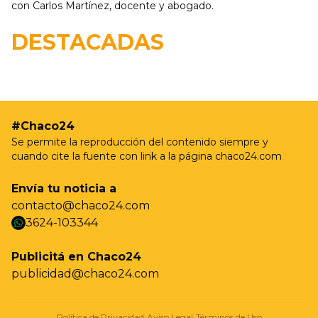
con Carlos Martínez, docente y abogado.
19/05 - 9:37hs
Resistencia realizará nuevas jornadas de
DESTACADAS
castración gratuita para perros y gatos en Villa
Prosperidad
#Chaco24
Se permite la reproducción del contenido siempre y
cuando cite la fuente con link a la página chaco24.com
Envía tu noticia a
contacto@chaco24.com
3624-103344
whatsapp
Publicitá en Chaco24
publicidad@chaco24.com
Política de Privacidad
•
Aviso Legal
•
Términos de Uso