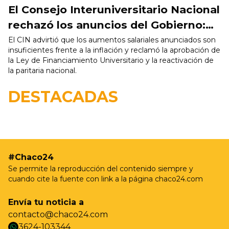
El Consejo Interuniversitario Nacional
rechazó los anuncios del Gobierno:
“No hay ninguna solución real para la
El CIN advirtió que los aumentos salariales anunciados son
insuficientes frente a la inflación y reclamó la aprobación de
comunidad universitaria”
la Ley de Financiamiento Universitario y la reactivación de
la paritaria nacional.
19/05 - 9:37hs
Resistencia realizará nuevas jornadas de
DESTACADAS
castración gratuita para perros y gatos en Villa
Prosperidad
#Chaco24
Se permite la reproducción del contenido siempre y
cuando cite la fuente con link a la página chaco24.com
Envía tu noticia a
contacto@chaco24.com
3624-103344