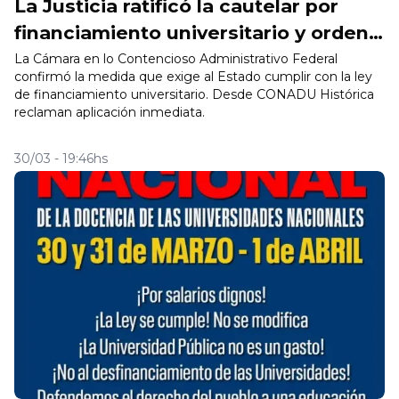
La Justicia ratificó la cautelar por
financiamiento universitario y ordenó
recomponer salarios y becas
La Cámara en lo Contencioso Administrativo Federal
confirmó la medida que exige al Estado cumplir con la ley
de financiamiento universitario. Desde CONADU Histórica
reclaman aplicación inmediata.
30/03 - 19:46hs