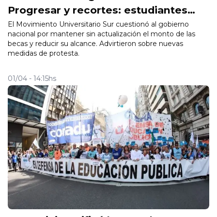
Progresar y recortes: estudiantes
advierten por el impacto
El Movimiento Universitario Sur cuestionó al gobierno
nacional por mantener sin actualización el monto de las
becas y reducir su alcance. Advirtieron sobre nuevas
medidas de protesta.
01/04 - 14:15hs