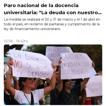
Paro nacional de la docencia
universitaria: "La deuda con nuestros
salarios ya supera el 51%"
La medida se realizará el 30 y 31 de marzo y el 1 de abril en
todo el país, en reclamo de paritarias y cumplimiento de la
ley de financiamiento universitario.
15/08 - 19:42hs