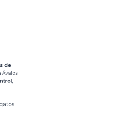
os de
a Ávalos
trol,
 gatos