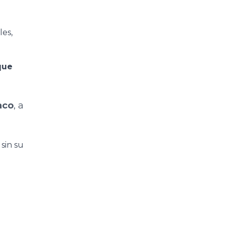
les,
que
aco
, a
sin su