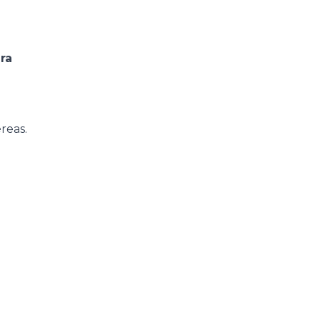
ra
reas.