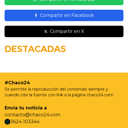
Compartir en Facebook
Compartir en X
19/05 - 9:37hs
Resistencia realizará nuevas jornadas de
DESTACADAS
castración gratuita para perros y gatos en Villa
Prosperidad
#Chaco24
Se permite la reproducción del contenido siempre y
cuando cite la fuente con link a la página chaco24.com
Envía tu noticia a
contacto@chaco24.com
3624-103344
whatsapp