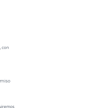
, con
omiso
guiremos