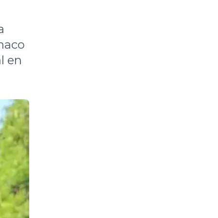
a
Chaco
l en