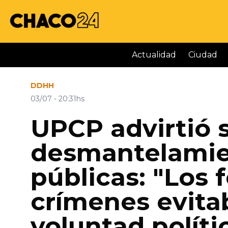
Actualidad
Ciudad
DDHH
03/07 - 20:31hs
UPCP advirtió s
desmantelamien
públicas: "Los 
crímenes evitab
voluntad políti