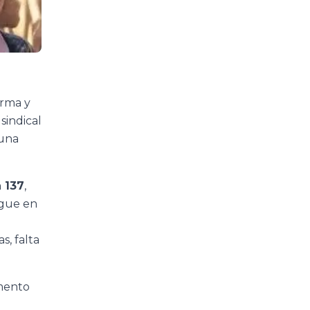
arma y
 sindical
“una
 137
,
igue en
s, falta
umento