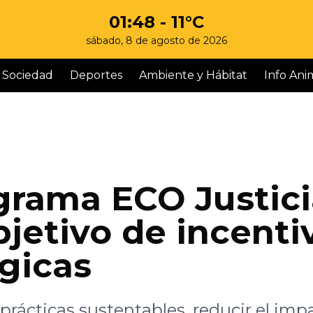
01:48
- 11°C
sábado, 8 de agosto de 2026
Sociedad
Deportes
Ambiente y Hábitat
Info Ani
ograma ECO Justic
jetivo de incenti
ógicas
prácticas sustentables, reducir el imp