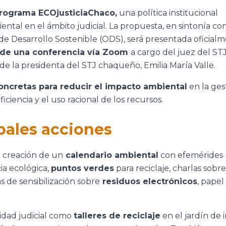
rograma ECOjusticiaChaco,
una política institucional
ental en el ámbito judicial. La propuesta, en sintonía con
 de Desarrollo Sostenible (ODS), será presentada oficialm
és de una conferencia vía Zoom
a cargo del juez del ST
de la presidenta del STJ chaqueño, Emilia María Valle.
oncretas para reducir el impacto ambiental
en la ges
ciencia y el uso racional de los recursos.
pales acciones
a creación de un
calendario ambiental
con efemérides
ia ecológica,
puntos verdes
para reciclaje, charlas sobre
s de sensibilización sobre
residuos electrónicos
, papel
idad judicial como
talleres de reciclaje
en el jardín de 