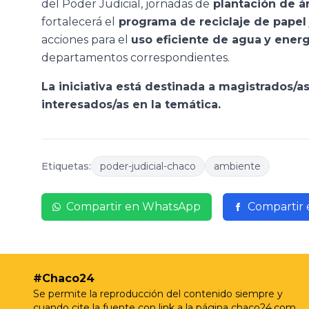
del Poder Judicial, jornadas de
plantación de á
fortalecerá el
programa de reciclaje de papel
acciones para el
uso eficiente de agua
y energ
departamentos correspondientes.
La iniciativa está destinada a magistrados/as
interesados/as en la temática.
Etiquetas:
poder-judicial-chaco
ambiente
Compartir en WhatsApp
Compartir
#Chaco24
Se permite la reproducción del contenido siempre y
cuando cite la fuente con link a la página chaco24.com