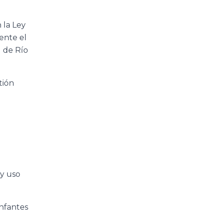
 la Ley
ente el
J de Río
tión
 y uso
infantes